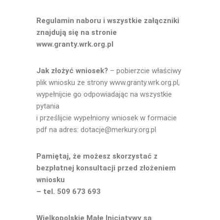
Regulamin naboru i wszystkie załączniki
znajdują się na stronie
www.granty.wrk.org.pl
Jak złożyć wniosek?
– pobierzcie właściwy
plik wniosku ze strony
www.granty.wrk.org.pl
,
wypełnijcie go odpowiadając na wszystkie
pytania
i prześlijcie wypełniony wniosek w formacie
pdf na adres:
dotacje@merkury.org.pl
Pamiętaj, że możesz skorzystać z
bezpłatnej konsultacji przed złożeniem
wniosku
– tel. 509 673 693
Wielkopolskie Małe Inicjatywy są